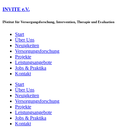
Zum
INVITE e.V.
Inhalt
springen
IN
stitut für
V
ersorgungsforschung,
I
ntervention,
T
herapie und
E
valuation
Start
Über Uns
Neuigkeiten
Versorgungs­forschung
Projekte
Leistungsangebote
Jobs & Praktika
Kontakt
Start
Über Uns
Neuigkeiten
Versorgungs­forschung
Projekte
Leistungsangebote
Jobs & Praktika
Kontakt