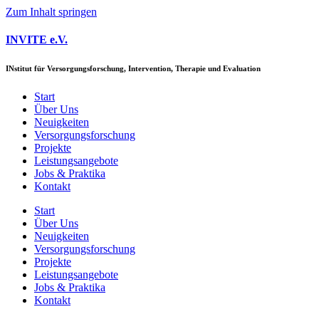
Zum Inhalt springen
INVITE e.V.
IN
stitut für
V
ersorgungsforschung,
I
ntervention,
T
herapie und
E
valuation
Start
Über Uns
Neuigkeiten
Versorgungs­forschung
Projekte
Leistungsangebote
Jobs & Praktika
Kontakt
Start
Über Uns
Neuigkeiten
Versorgungs­forschung
Projekte
Leistungsangebote
Jobs & Praktika
Kontakt