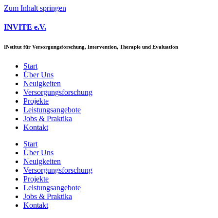
Zum Inhalt springen
INVITE e.V.
IN
stitut für
V
ersorgungsforschung,
I
ntervention,
T
herapie und
E
valuation
Start
Über Uns
Neuigkeiten
Versorgungs­forschung
Projekte
Leistungsangebote
Jobs & Praktika
Kontakt
Start
Über Uns
Neuigkeiten
Versorgungs­forschung
Projekte
Leistungsangebote
Jobs & Praktika
Kontakt