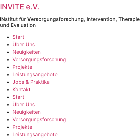
INVITE e.V.
Zum
Inhalt
IN
stitut für
V
ersorgungsforschung,
I
ntervention,
T
herapie
springen
und
E
valuation
Start
Über Uns
Neuigkeiten
Versorgungs­forschung
Projekte
Leistungsangebote
Jobs & Praktika
Kontakt
Start
Über Uns
Neuigkeiten
Versorgungs­forschung
Projekte
Leistungsangebote