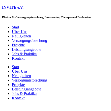
Zum
INVITE e.V.
Inhalt
springen
IN
stitut für
V
ersorgungsforschung,
I
ntervention,
T
herapie und
E
valuation
Start
Über Uns
Neuigkeiten
Versorgungs­forschung
Projekte
Leistungsangebote
Jobs & Praktika
Kontakt
Start
Über Uns
Neuigkeiten
Versorgungs­forschung
Projekte
Leistungsangebote
Jobs & Praktika
Kontakt