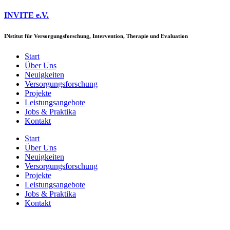
Zum
INVITE e.V.
Inhalt
springen
IN
stitut für
V
ersorgungsforschung,
I
ntervention,
T
herapie und
E
valuation
Start
Über Uns
Neuigkeiten
Versorgungs­forschung
Projekte
Leistungsangebote
Jobs & Praktika
Kontakt
Start
Über Uns
Neuigkeiten
Versorgungs­forschung
Projekte
Leistungsangebote
Jobs & Praktika
Kontakt